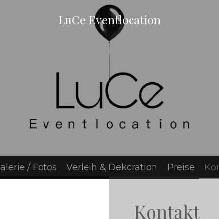
LuCe Eventlocation
alerie / Fotos
Verleih & Dekoration
Preise
Ko
Kontakt