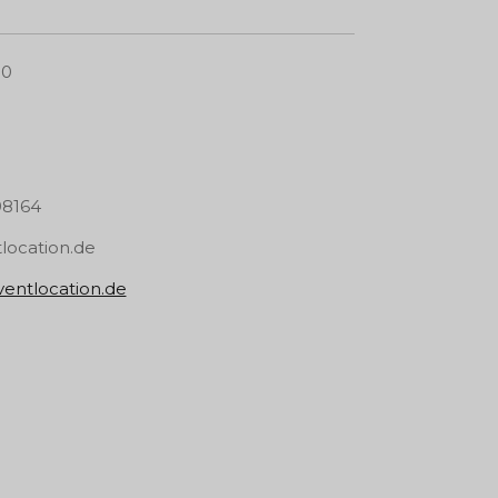
90
98164
location.de
entlocation.de